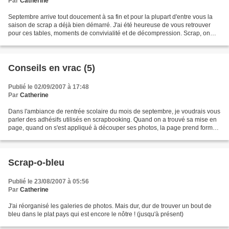
Par
Catherine
Septembre arrive tout doucement à sa fin et pour la plupart d'entre vous la
saison de scrap a déjà bien démarré. J'ai été heureuse de vous retrouver
pour ces tables, moments de convivialité et de décompression. Scrap, on
oublie tout ! Bienvenue aussi...
Conseils en vrac (5)
Publié le 02/09/2007 à 17:48
Par
Catherine
Dans l'ambiance de rentrée scolaire du mois de septembre, je voudrais vous
parler des adhésifs utilisés en scrapbooking. Quand on a trouvé sa mise en
page, quand on s'est appliqué à découper ses photos, la page prend forme.
Il ne nous reste alors plus...
Scrap-o-bleu
Publié le 23/08/2007 à 05:56
Par
Catherine
J'ai réorganisé les galeries de photos. Mais dur, dur de trouver un bout de
bleu dans le plat pays qui est encore le nôtre ! (jusqu'à présent)