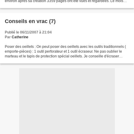
environ après sa création 3359 pages ont été vues et regardées. Le mois
record a été le mois de juin 2007....
Conseils en vrac (7)
Publié le 06/11/2007 à 21:04
Par
Catherine
Poser des oeillets : On peut poser des oeillets avec les outils traditionnels (
emporte-pièces) : 1 outil perforateur et 1 outil écraseur. Ne pas oublier le
marteau et le tapis de protection spécial oeillets. Je conseille d'écraser
l'oeillet d'abord au...