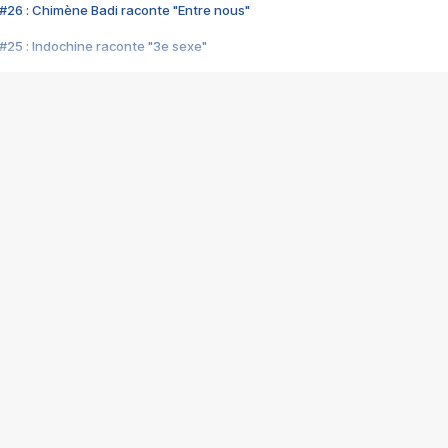
#26 : Chimène Badi raconte "Entre nous"
#25 : Indochine raconte "3e sexe"
#24 : Zaho raconte "C'est chelou"
#23 : Patrick Bruel raconte "Au café des délices"
#22 : Kyo raconte "Le chemin"
#21 : Nolwenn Leroy raconte "Cassé"
#20 : Patrick Hernandez raconte "Born to be alive"
#19 : Lorie raconte "Près de moi"
#18 : Michael Jones raconte "A nos actes manqués" (avec Jean-Jacque
#17 : Khaled raconte "Aïcha"
#16 : Corneille raconte "Parce qu'on vient de loin"
#15 : Indochine raconte "L'aventurier"
14 : Lorie raconte "Sur un air latino"