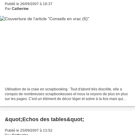
Publié le 26/09/2007 à 18:37
Par
Catherine
Utilisation de la craie en scrapbooking : Tout d'abord très discrète, elle a
conquis de nombreuses scrapbookeuses et nous la voyons de plus en plus
sur les pages. C'est un élément de décor léger et sobre à la fois mais qui
"habille" une page. - La craie...
&quot;Echos des tables&quot;
Publié le 25/09/2007 à 13:52