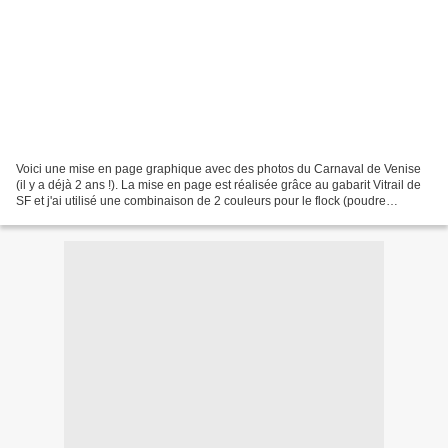
Voici une mise en page graphique avec des photos du Carnaval de Venise
(il y a déjà 2 ans !). La mise en page est réalisée grâce au gabarit Vitrail de
SF et j'ai utilisé une combinaison de 2 couleurs pour le flock (poudre
velours) en rappel du bleu du...