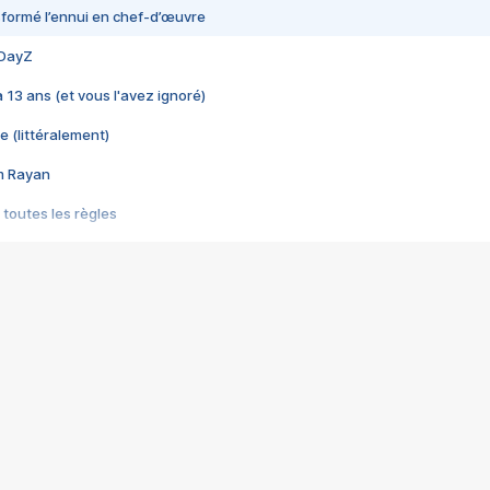
nsformé l’ennui en chef-d’œuvre
 DayZ
 a 13 ans (et vous l'avez ignoré)
e (littéralement)
im Rayan
 toutes les règles
s les jeux vidéo
us choquant de Rockstar ? - Le scandale BULLY
e plus moche de Steam
du RÊVE tourne au CAUCHEMAR
pendant 8 heures
it… à tort
umiliés par un jeu vidéo