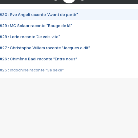
#30 : Eve Angeli raconte "Avant de partir"
#29 : MC Solaar raconte "Bouge de là"
28 : Lorie raconte "Je vais vite"
#27 : Christophe Willem raconte "Jacques a dit"
#26 : Chimène Badi raconte "Entre nous"
#25 : Indochine raconte "3e sexe"
#24 : Zaho raconte "C'est chelou"
#23 : Patrick Bruel raconte "Au café des délices"
#22 : Kyo raconte "Le chemin"
#21 : Nolwenn Leroy raconte "Cassé"
#20 : Patrick Hernandez raconte "Born to be alive"
#19 : Lorie raconte "Près de moi"