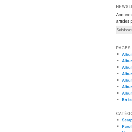
NEWSL
Abonnez
articles 
Email
PAGES
Album
Albu
Album
Albu
Album
Albu
Albu
En fo
CATÉG
Scra
Parol