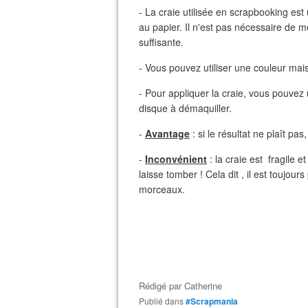
- La craie utilisée en scrapbooking es
au papier. Il n'est pas nécessaire de me
suffisante.
- Vous pouvez utiliser une couleur mai
- Pour appliquer la craie, vous pouvez ut
disque à démaquiller.
-
Avantage
: si le résultat ne plaît pa
-
Inconvénient
: la craie est fragile 
laisse tomber ! Cela dit , il est toujou
morceaux.
Rédigé par
Catherine
Publié dans
#Scrapmania