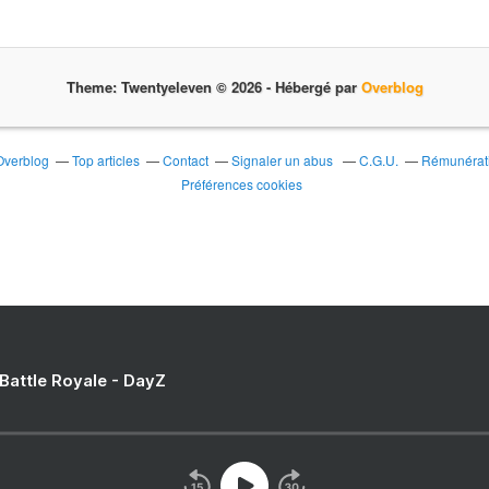
Theme: Twentyeleven © 2026 -
Hébergé par
Overblog
 Overblog
Top articles
Contact
Signaler un abus
C.G.U.
Rémunérati
Préférences cookies
 Battle Royale - DayZ