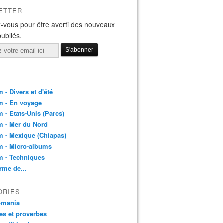
ETTER
-vous pour être averti des nouveaux
publiés.
 - Divers et d'été
m - En voyage
 - Etats-Unis (Parcs)
m - Mer du Nord
 - Mexique (Chiapas)
m - Micro-albums
m - Techniques
rme de...
ORIES
pmania
es et proverbes