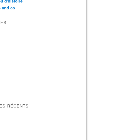
u d'histoire
p and co
VES
LES RÉCENTS