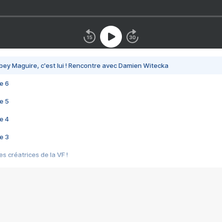
bey Maguire, c'est lui ! Rencontre avec Damien Witecka
e 6
e 5
e 4
e 3
s créatrices de la VF !
e 2
e 1
e Mektoub My Love arrive enfin ! Rencontre avec Shaïn Boumedine et Sal