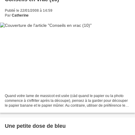
Publié le 22/01/2008 à 14:59
Par
Catherine
Quand votre lame de massicot est usée (càd quand le papier ou la photo
commence à s'effriter après la découpe), pensez à la garder pour découper
le papier banane et le papier mûrier. Au contraire, utiliser de préférence le
cutter ou les ciseaux si vous...
Une petite dose de bleu