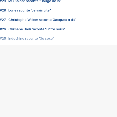
#29 : MC Solaar raconte "Bouge de là"
28 : Lorie raconte "Je vais vite"
#27 : Christophe Willem raconte "Jacques a dit"
#26 : Chimène Badi raconte "Entre nous"
#25 : Indochine raconte "3e sexe"
#24 : Zaho raconte "C'est chelou"
#23 : Patrick Bruel raconte "Au café des délices"
#22 : Kyo raconte "Le chemin"
#21 : Nolwenn Leroy raconte "Cassé"
#20 : Patrick Hernandez raconte "Born to be alive"
#19 : Lorie raconte "Près de moi"
#18 : Michael Jones raconte "A nos actes manqués" (avec Jean-Jacque
#17 : Khaled raconte "Aïcha"