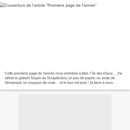
Cette première page de l'année nous emmène à Bali, l' île des Dieux ... J'ai
utilisé le gabarit Toupie de Scrapfactory, un peu de papier, un zeste de
Versamark, un soupçon de craie ... et le tour est joué ! Je tiens à vous
remercier de votre fidélité...