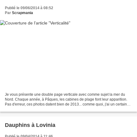
Publié le 09/06/2014 à 08:52
Par
Scrapmania
Je vous présente une double page verticale avec comme sujet la mer du
Nord. Chaque année, à Pâques, les cabines de plage font leur apparition.
Pas d'erreur, ces photos datent bien de 2013... comme quoi, j'ai un certain
retard dans le suivi des reportages....
Dauphins à Lovinia
Publié le 09/04/2014 à 11:46