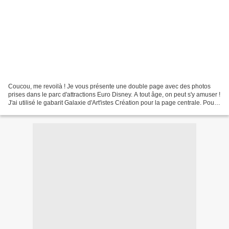
Coucou, me revoilà ! Je vous présente une double page avec des photos
prises dans le parc d'attractions Euro Disney. A tout âge, on peut s'y amuser !
J'ai utilisé le gabarit Galaxie d'Art'istes Création pour la page centrale. Pour
la déco, j'ai travaillé...