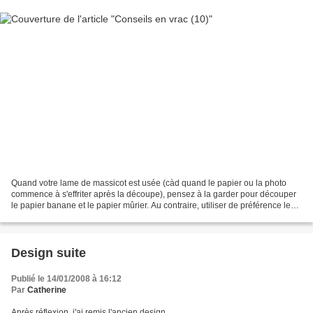
Quand votre lame de massicot est usée (càd quand le papier ou la photo
commence à s'effriter après la découpe), pensez à la garder pour découper
le papier banane et le papier mûrier. Au contraire, utiliser de préférence le
cutter ou les ciseaux si vous...
Design suite
Publié le 14/01/2008 à 16:12
Par
Catherine
Après réflexion, j'ai remis l'ancien design...