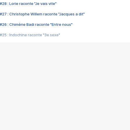
28 : Lorie raconte "Je vais vite"
#27 : Christophe Willem raconte "Jacques a dit"
#26 : Chimène Badi raconte "Entre nous"
#25 : Indochine raconte "3e sexe"
#24 : Zaho raconte "C'est chelou"
#23 : Patrick Bruel raconte "Au café des délices"
#22 : Kyo raconte "Le chemin"
#21 : Nolwenn Leroy raconte "Cassé"
#20 : Patrick Hernandez raconte "Born to be alive"
#19 : Lorie raconte "Près de moi"
#18 : Michael Jones raconte "A nos actes manqués" (avec Jean-Jacque
#17 : Khaled raconte "Aïcha"
#16 : Corneille raconte "Parce qu'on vient de loin"