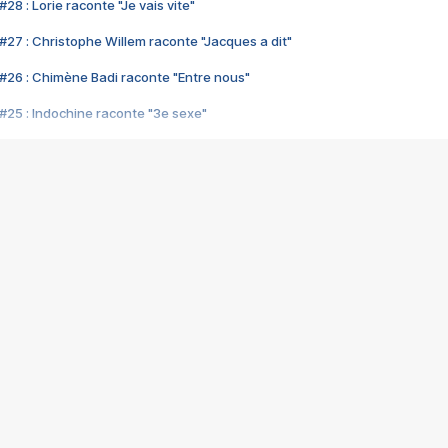
28 : Lorie raconte "Je vais vite"
#27 : Christophe Willem raconte "Jacques a dit"
#26 : Chimène Badi raconte "Entre nous"
#25 : Indochine raconte "3e sexe"
#24 : Zaho raconte "C'est chelou"
#23 : Patrick Bruel raconte "Au café des délices"
#22 : Kyo raconte "Le chemin"
#21 : Nolwenn Leroy raconte "Cassé"
#20 : Patrick Hernandez raconte "Born to be alive"
#19 : Lorie raconte "Près de moi"
#18 : Michael Jones raconte "A nos actes manqués" (avec Jean-Jacque
#17 : Khaled raconte "Aïcha"
#16 : Corneille raconte "Parce qu'on vient de loin"