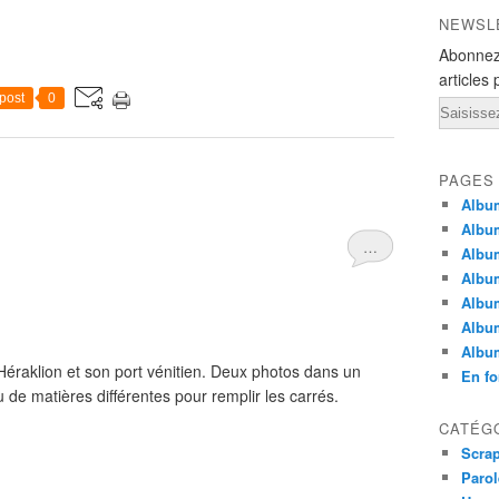
NEWSL
Abonnez
articles 
post
0
Email
PAGES
Album
Albu
…
Album
Albu
Album
Albu
Albu
raklion et son port vénitien. Deux photos dans un
En fo
de matières différentes pour remplir les carrés.
CATÉG
Scra
Parol