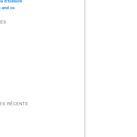
u d'histoire
p and co
VES
LES RÉCENTS