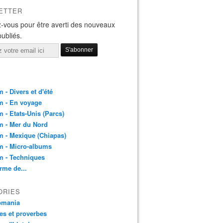
ETTER
-vous pour être averti des nouveaux
publiés.
 - Divers et d'été
m - En voyage
 - Etats-Unis (Parcs)
m - Mer du Nord
 - Mexique (Chiapas)
m - Micro-albums
m - Techniques
rme de...
ORIES
pmania
es et proverbes