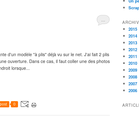
Un pe
Scra
…
ARCHI
2015
2014
2013
2012
e d'un modèle "à plis" déjà vu sur le net. J'ai fait 2 plis
2011
ne ouverture. Dans ce cas, il faut coller une des photos
2010
droit lorsque...
2009
2008
2007
2006
post
0
ARTIC