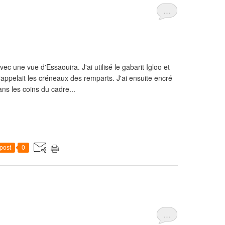
…
ec une vue d'Essaouira. J'ai utilisé le gabarit Igloo et
 rappelait les créneaux des remparts. J'ai ensuite encré
ans les coins du cadre...
post
0
…