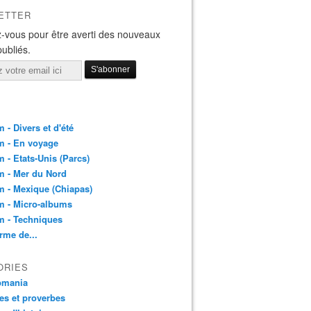
ETTER
-vous pour être averti des nouveaux
publiés.
 - Divers et d'été
m - En voyage
 - Etats-Unis (Parcs)
m - Mer du Nord
 - Mexique (Chiapas)
m - Micro-albums
m - Techniques
rme de...
ORIES
pmania
es et proverbes