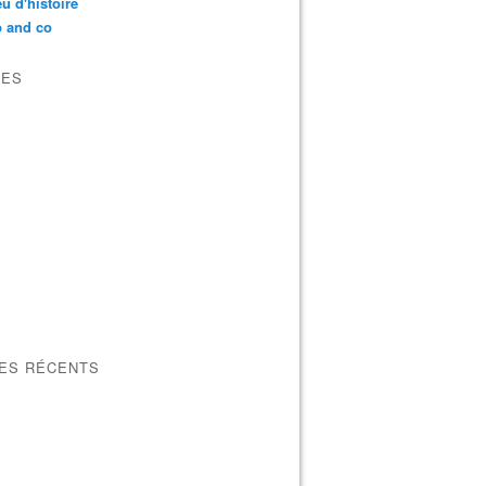
u d'histoire
p and co
VES
LES RÉCENTS