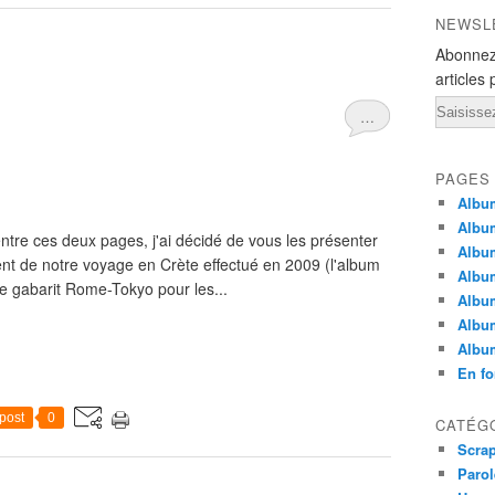
NEWSL
Abonnez
articles 
Email
…
PAGES
Album
Albu
tre ces deux pages, j'ai décidé de vous les présenter
Album
t de notre voyage en Crète effectué en 2009 (l'album
Albu
é le gabarit Rome-Tokyo pour les...
Album
Albu
Albu
En fo
post
0
CATÉG
Scra
Parol