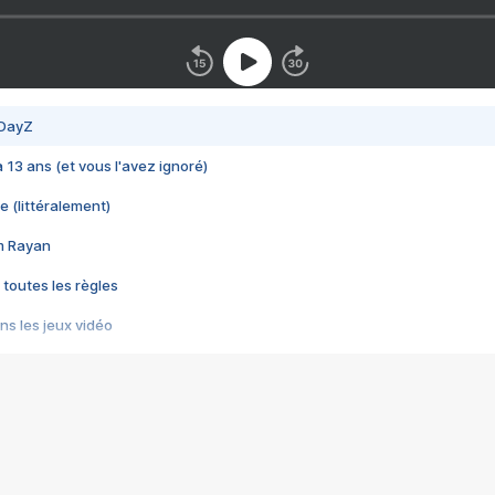
 DayZ
 a 13 ans (et vous l'avez ignoré)
e (littéralement)
im Rayan
 toutes les règles
s les jeux vidéo
us choquant de Rockstar ? - Le scandale BULLY
e plus moche de Steam
du RÊVE tourne au CAUCHEMAR
pendant 8 heures