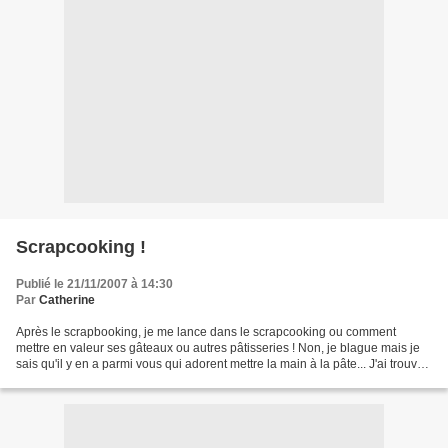
Scrapcooking !
Publié le 21/11/2007 à 14:30
Par
Catherine
Après le scrapbooking, je me lance dans le scrapcooking ou comment
mettre en valeur ses gâteaux ou autres pâtisseries ! Non, je blague mais je
sais qu'il y en a parmi vous qui adorent mettre la main à la pâte... J'ai trouvé
par hasard des sites sur le...