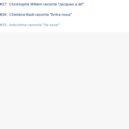
#27 : Christophe Willem raconte "Jacques a dit"
#26 : Chimène Badi raconte "Entre nous"
#25 : Indochine raconte "3e sexe"
#24 : Zaho raconte "C'est chelou"
#23 : Patrick Bruel raconte "Au café des délices"
#22 : Kyo raconte "Le chemin"
#21 : Nolwenn Leroy raconte "Cassé"
#20 : Patrick Hernandez raconte "Born to be alive"
#19 : Lorie raconte "Près de moi"
#18 : Michael Jones raconte "A nos actes manqués" (avec Jean-Jacque
#17 : Khaled raconte "Aïcha"
#16 : Corneille raconte "Parce qu'on vient de loin"
#15 : Indochine raconte "L'aventurier"