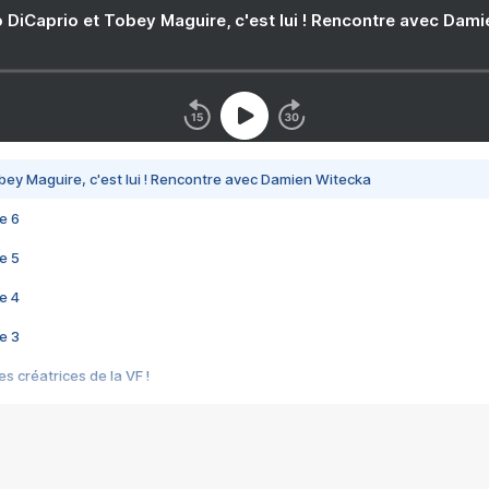
 DiCaprio et Tobey Maguire, c'est lui ! Rencontre avec Dam
bey Maguire, c'est lui ! Rencontre avec Damien Witecka
e 6
e 5
e 4
e 3
s créatrices de la VF !
e 2
e 1