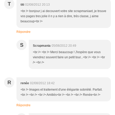
T
titi
02/08/2012 20:13
<br /> bonjour j ai decouvert votre site scrapmaniaet, je trouve
vos pages tres jolie il n y a rien à dire, trés classe, j aime
beaucoup<br />
Répondre
S
Scrapmania
05/08/2012 20:49
<br /> <br /> Merci beaucoup ! J'espère que vous
viendrez souvent faire un petit tour...<br /> <br /> <br
/> <br />
R
renée
02/08/2012 18:42
<br /> Images et traitement d'une élégante sobriété. Parfait.
<br /> <br /> <br /> Amitiés<br /> <br /> <br /> Renée<br />
Répondre