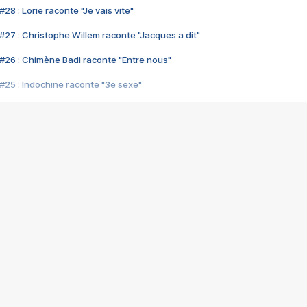
28 : Lorie raconte "Je vais vite"
#27 : Christophe Willem raconte "Jacques a dit"
#26 : Chimène Badi raconte "Entre nous"
#25 : Indochine raconte "3e sexe"
#24 : Zaho raconte "C'est chelou"
#23 : Patrick Bruel raconte "Au café des délices"
#22 : Kyo raconte "Le chemin"
#21 : Nolwenn Leroy raconte "Cassé"
#20 : Patrick Hernandez raconte "Born to be alive"
#19 : Lorie raconte "Près de moi"
#18 : Michael Jones raconte "A nos actes manqués" (avec Jean-Jacque
#17 : Khaled raconte "Aïcha"
#16 : Corneille raconte "Parce qu'on vient de loin"