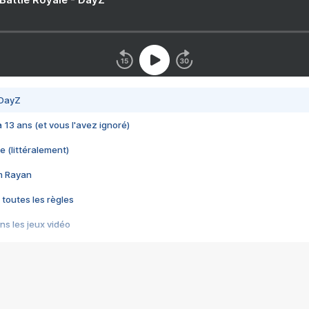
 DayZ
 a 13 ans (et vous l'avez ignoré)
e (littéralement)
im Rayan
 toutes les règles
s les jeux vidéo
us choquant de Rockstar ? - Le scandale BULLY
e plus moche de Steam
du RÊVE tourne au CAUCHEMAR