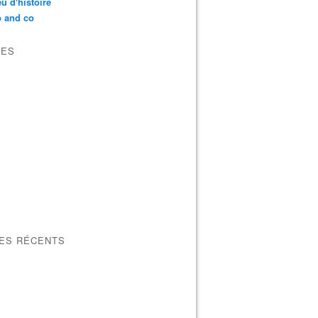
u d'histoire
p and co
VES
LES RÉCENTS