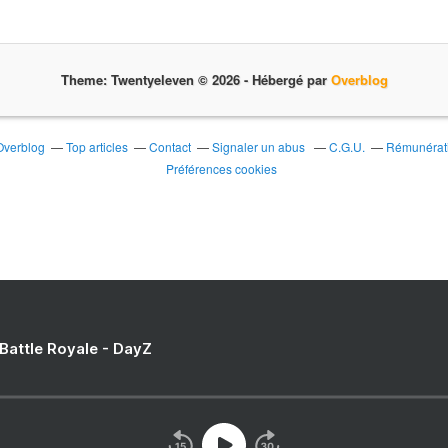
Theme: Twentyeleven © 2026 -
Hébergé par
Overblog
 Overblog
Top articles
Contact
Signaler un abus
C.G.U.
Rémunérati
Préférences cookies
 Battle Royale - DayZ