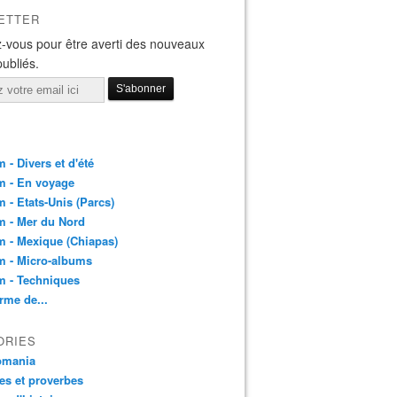
ETTER
-vous pour être averti des nouveaux
publiés.
 - Divers et d'été
m - En voyage
 - Etats-Unis (Parcs)
m - Mer du Nord
 - Mexique (Chiapas)
m - Micro-albums
m - Techniques
rme de...
ORIES
pmania
es et proverbes