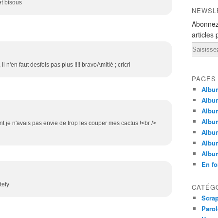
et bisous
NEWSL
Abonnez
articles 
Email
il n'en faut desfois pas plus !!!! bravoAmitié ; cricri
PAGES
Album
Albu
Album
Albu
nt je n'avais pas envie de trop les couper mes cactus !<br />
Album
Albu
Albu
En fo
tefy
CATÉG
Scra
Parol