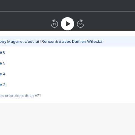
bey Maguire, c'est lui ! Rencontre avec Damien Witecka
e 6
e 5
e 4
e 3
s créatrices de la VF !
e 2
e 1
e Mektoub My Love arrive enfin ! Rencontre avec Shaïn Boumedine et Sal