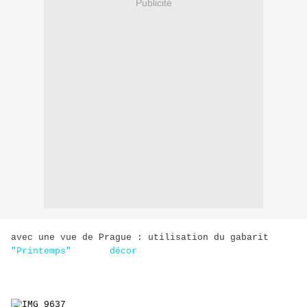
Publicité
avec une vue de Prague : utilisation du gabarit
"Printemps"
,
d'un
décor
de page encré et
ombré, travail à la craie.