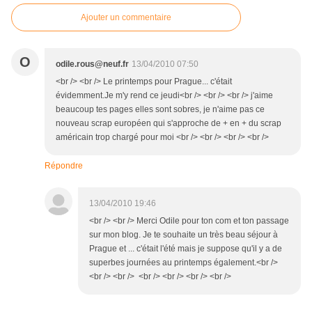
Ajouter un commentaire
O
odile.rous@neuf.fr
13/04/2010 07:50
<br /> <br /> Le printemps pour Prague... c'était
évidemment.Je m'y rend ce jeudi<br /> <br /> <br /> j'aime
beaucoup tes pages elles sont sobres, je n'aime pas ce
nouveau scrap européen qui s'approche de + en + du scrap
américain trop chargé pour moi <br /> <br /> <br /> <br />
Répondre
13/04/2010 19:46
<br /> <br /> Merci Odile pour ton com et ton passage
sur mon blog. Je te souhaite un très beau séjour à
Prague et ... c'était l'été mais je suppose qu'il y a de
superbes journées au printemps également.<br />
<br /> <br /> <br /> <br /> <br /> <br />