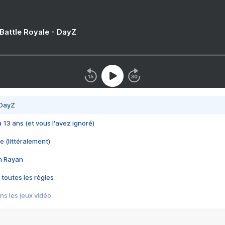
 Battle Royale - DayZ
 DayZ
 a 13 ans (et vous l'avez ignoré)
e (littéralement)
im Rayan
 toutes les règles
s les jeux vidéo
us choquant de Rockstar ? - Le scandale BULLY