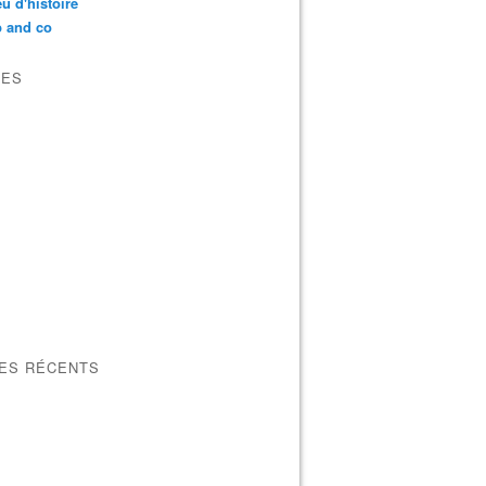
u d'histoire
p and co
VES
LES RÉCENTS