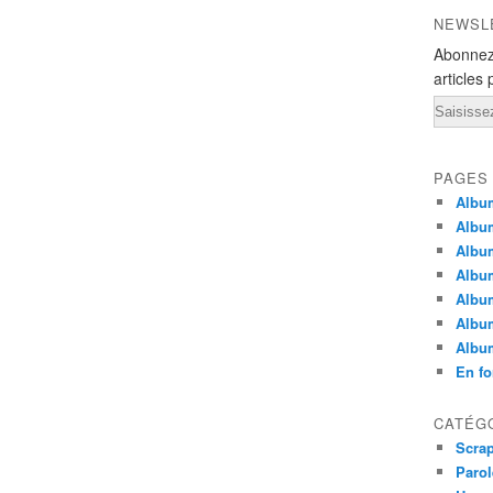
NEWSL
Abonnez
articles 
Email
PAGES
Album
Albu
Album
Albu
Album
Albu
Albu
En fo
CATÉG
Scra
Parol