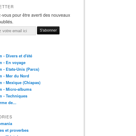
ETTER
-vous pour être averti des nouveaux
publiés.
 - Divers et d'été
m - En voyage
 - Etats-Unis (Parcs)
m - Mer du Nord
 - Mexique (Chiapas)
m - Micro-albums
m - Techniques
rme de...
ORIES
pmania
es et proverbes