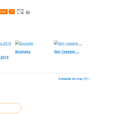
post
0
Souhaits
Vert j'espère ...
 2015
Conseils en vrac (7) »