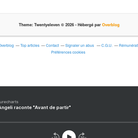
Theme: Twentyeleven © 2026 -
Hébergé par
Overblog
 Overblog
Top articles
Contact
Signaler un abus
C.G.U.
Rémunérati
Préférences cookies
Purecharts
ngeli raconte "Avant de partir"