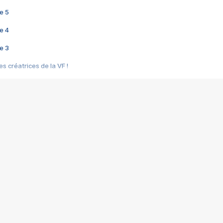
e 5
e 4
e 3
s créatrices de la VF !
e 2
e 1
e Mektoub My Love arrive enfin ! Rencontre avec Shaïn Boumedine et Sal
i : après Toni en famille
elle réalise le bouleversant Dites lui que je l'aime
ais ! Rencontre autour de Vie privée de Rebecca Zlotowski
 de Marguerite, Grave... Rencontre avec Ella Rumpf
 Les Rêveurs, un film intime sur la santé mentale