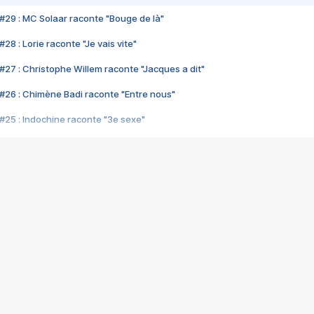
#29 : MC Solaar raconte "Bouge de là"
28 : Lorie raconte "Je vais vite"
#27 : Christophe Willem raconte "Jacques a dit"
#26 : Chimène Badi raconte "Entre nous"
#25 : Indochine raconte "3e sexe"
#24 : Zaho raconte "C'est chelou"
#23 : Patrick Bruel raconte "Au café des délices"
#22 : Kyo raconte "Le chemin"
#21 : Nolwenn Leroy raconte "Cassé"
#20 : Patrick Hernandez raconte "Born to be alive"
#19 : Lorie raconte "Près de moi"
#18 : Michael Jones raconte "A nos actes manqués" (avec Jean-Jacque