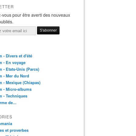
ETTER
-vous pour être averti des nouveaux
publiés.
 - Divers et d'été
m - En voyage
 - Etats-Unis (Parcs)
m - Mer du Nord
 - Mexique (Chiapas)
m - Micro-albums
m - Techniques
rme de...
ORIES
pmania
es et proverbes