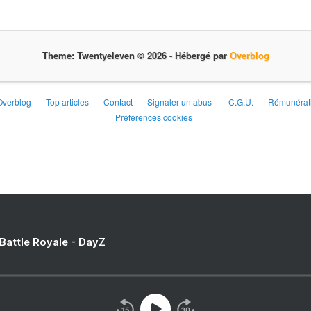
Theme: Twentyeleven © 2026 -
Hébergé par
Overblog
 Overblog
Top articles
Contact
Signaler un abus
C.G.U.
Rémunérati
Préférences cookies
 Battle Royale - DayZ