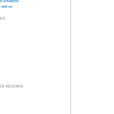
u d'histoire
p and co
VES
LES RÉCENTS