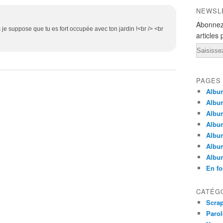
NEWSL
Abonnez
is je suppose que tu es fort occupée avec ton jardin !<br /> <br
articles 
Email
PAGES
Album
Albu
Album
Albu
Album
Albu
Albu
En fo
CATÉG
Scra
Parol