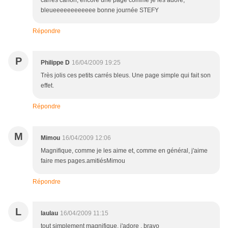
carrés canon, encore une page comme je les adore,
bleueeeeeeeeeeee bonne journée STEFY
Répondre
P
Philippe D
16/04/2009 19:25
Très jolis ces petits carrés bleus. Une page simple qui fait son
effet.
Répondre
M
Mimou
16/04/2009 12:06
Magnifique, comme je les aime et, comme en général, j'aime
faire mes pages.amitiésMimou
Répondre
L
laulau
16/04/2009 11:15
tout simplement magnifique, j'adore , bravo