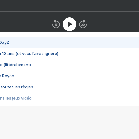
 DayZ
 a 13 ans (et vous l'avez ignoré)
e (littéralement)
im Rayan
 toutes les règles
s les jeux vidéo
us choquant de Rockstar ? - Le scandale BULLY
e plus moche de Steam
du RÊVE tourne au CAUCHEMAR