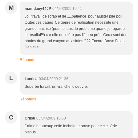
M
mamdany44JP
04/04/2009 19:41
Joli travail de scrap et de .....patience pour ajuster pile poil
toutes ces pages Ce genre de réalisation nécessite une
grande maîtrise (pour toi pas de problème quand je regarde
le résultat!!!) car elle ne tolère pas l'à peu prés .Ceux sont des
photos du grand canyon aux states ??? Encore Bravo Bises
Danielle
Répondre
L
Laetitia
03/04/2009 21:36
Superbe travail, un vrai chef d'oeuvre.
Répondre
C
Crilou
03/04/2009 10:50
J'aime beaucoup cette technique bravo pour cette série.
bisous