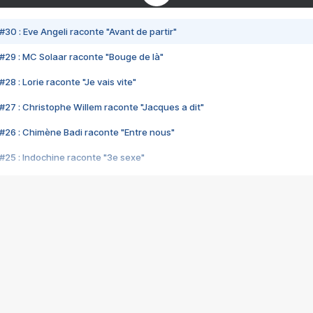
#30 : Eve Angeli raconte "Avant de partir"
#29 : MC Solaar raconte "Bouge de là"
28 : Lorie raconte "Je vais vite"
#27 : Christophe Willem raconte "Jacques a dit"
#26 : Chimène Badi raconte "Entre nous"
#25 : Indochine raconte "3e sexe"
#24 : Zaho raconte "C'est chelou"
#23 : Patrick Bruel raconte "Au café des délices"
#22 : Kyo raconte "Le chemin"
#21 : Nolwenn Leroy raconte "Cassé"
#20 : Patrick Hernandez raconte "Born to be alive"
#19 : Lorie raconte "Près de moi"