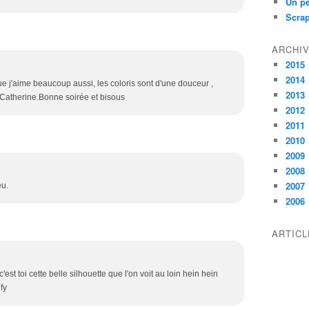
Un pe
Scra
ARCHI
2015
2014
ue j'aime beaucoup aussi, les coloris sont d'une douceur ,
2013
 Catherine.Bonne soirée et bisous
2012
2011
2010
2009
2008
2007
eu.
2006
ARTIC
'est toi cette belle silhouette que l'on voit au loin hein hein
fy