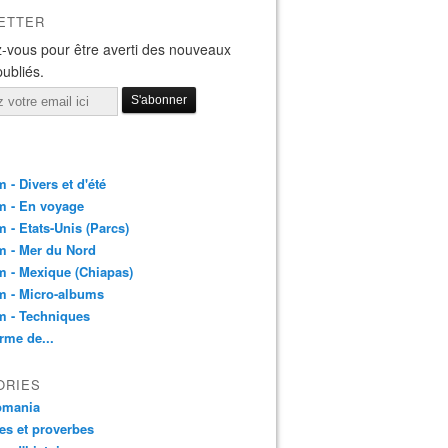
ETTER
-vous pour être averti des nouveaux
publiés.
 - Divers et d'été
m - En voyage
 - Etats-Unis (Parcs)
m - Mer du Nord
 - Mexique (Chiapas)
m - Micro-albums
m - Techniques
rme de...
ORIES
pmania
es et proverbes