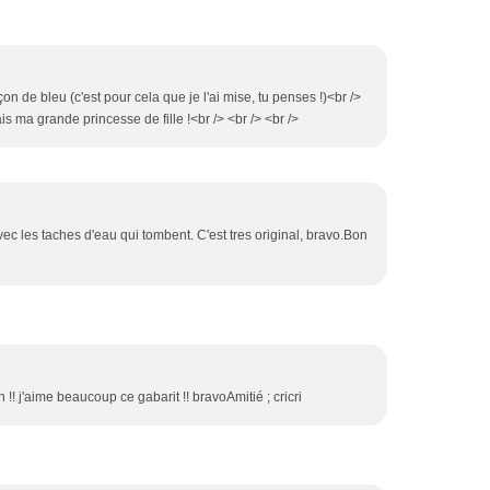
çon de bleu (c'est pour cela que je l'ai mise, tu penses !)<br />
s ma grande princesse de fille !<br /> <br /> <br />
avec les taches d'eau qui tombent. C'est tres original, bravo.Bon
 !! j'aime beaucoup ce gabarit !! bravoAmitié ; cricri