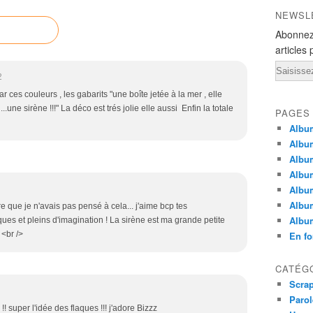
NEWSL
Abonnez
articles 
Email
2
ces couleurs , les gabarits "une boîte jetée à la mer , elle
..une sirène !!!" La déco est trés jolie elle aussi Enfin la totale
PAGES
Album
Albu
Album
Albu
Album
Albu
re que je n'avais pas pensé à cela... j'aime bcp tes
Albu
ues et pleins d'imagination ! La sirène est ma grande petite
> <br />
En fo
CATÉG
Scra
Parol
!! super l'idée des flaques !!! j'adore Bizzz