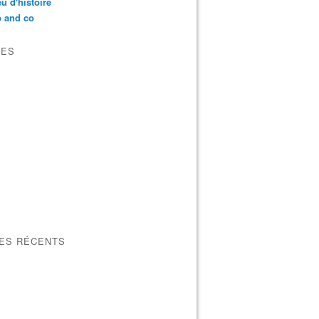
u d'histoire
p and co
VES
LES RÉCENTS