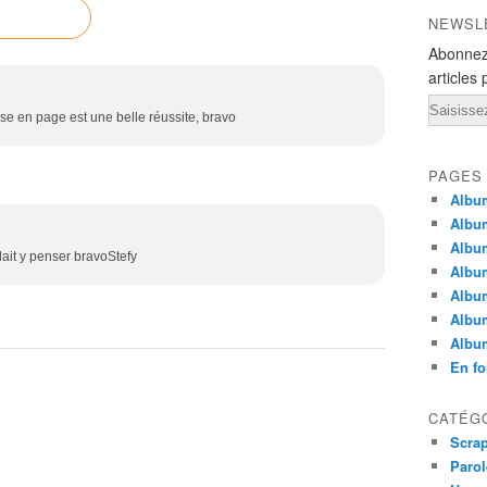
NEWSL
Abonnez
articles 
Email
se en page est une belle réussite, bravo
PAGES
Album
Albu
Album
alait y penser bravoStefy
Albu
Album
Albu
Albu
En fo
CATÉG
Scra
Parol