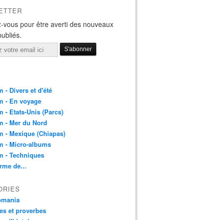
ETTER
-vous pour être averti des nouveaux
publiés.
 - Divers et d'été
m - En voyage
 - Etats-Unis (Parcs)
m - Mer du Nord
 - Mexique (Chiapas)
m - Micro-albums
m - Techniques
rme de...
ORIES
pmania
es et proverbes