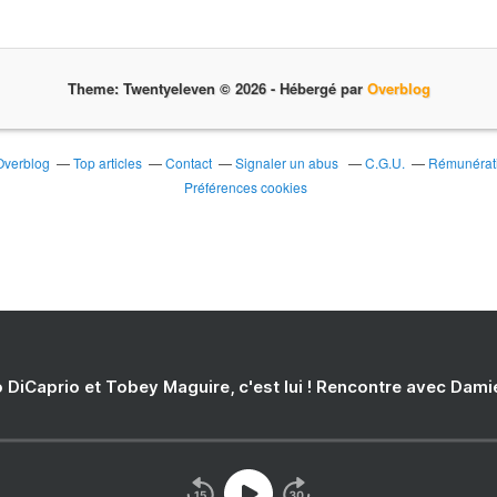
Theme: Twentyeleven © 2026 -
Hébergé par
Overblog
 Overblog
Top articles
Contact
Signaler un abus
C.G.U.
Rémunérati
Préférences cookies
 DiCaprio et Tobey Maguire, c'est lui ! Rencontre avec Dam