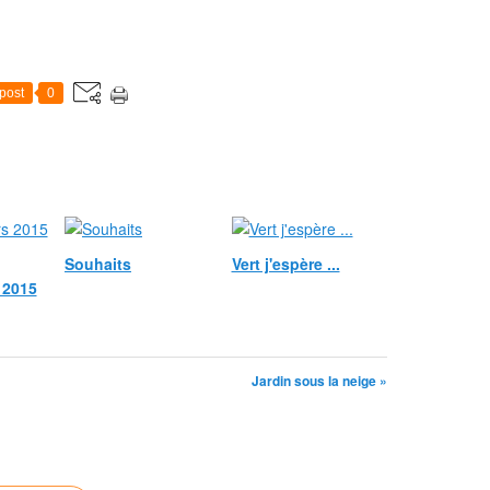
post
0
Souhaits
Vert j'espère ...
 2015
Jardin sous la neige »