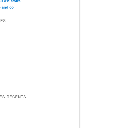
u d'histoire
p and co
VES
LES RÉCENTS