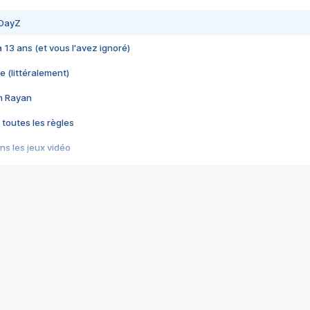
 DayZ
 a 13 ans (et vous l'avez ignoré)
e (littéralement)
im Rayan
 toutes les règles
s les jeux vidéo
us choquant de Rockstar ? - Le scandale BULLY
e plus moche de Steam
du RÊVE tourne au CAUCHEMAR
pendant 8 heures
it… à tort
umiliés par un jeu vidéo