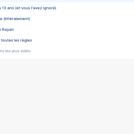
 a 13 ans (et vous l'avez ignoré)
e (littéralement)
im Rayan
 toutes les règles
s les jeux vidéo
us choquant de Rockstar ? - Le scandale BULLY
e plus moche de Steam
du RÊVE tourne au CAUCHEMAR
pendant 8 heures
it… à tort
umiliés par un jeu vidéo
ire - Final Fantasy 8