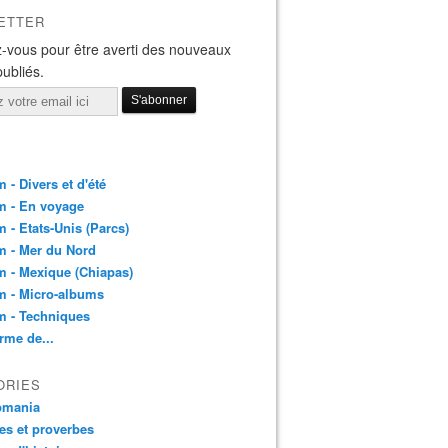
ETTER
-vous pour être averti des nouveaux
publiés.
 - Divers et d'été
m - En voyage
 - Etats-Unis (Parcs)
m - Mer du Nord
 - Mexique (Chiapas)
m - Micro-albums
m - Techniques
rme de...
ORIES
pmania
es et proverbes