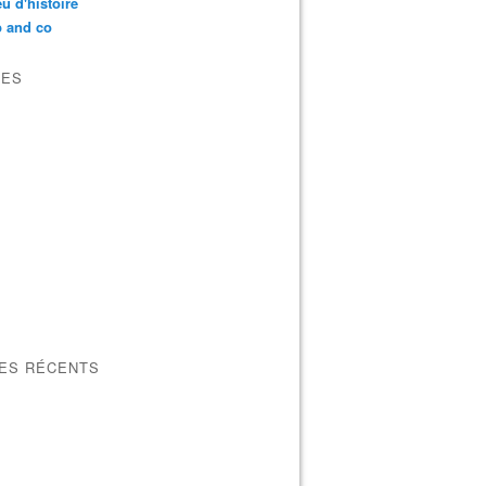
u d'histoire
p and co
VES
LES RÉCENTS