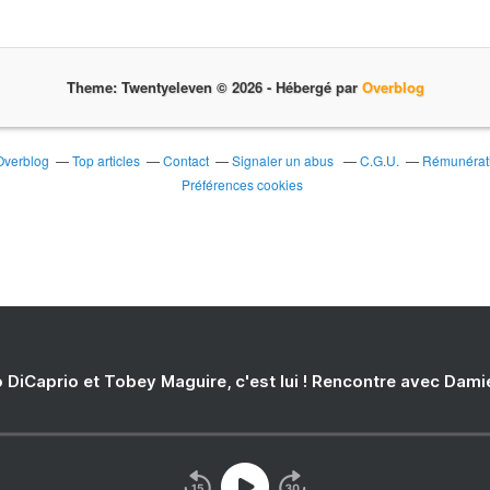
Theme: Twentyeleven © 2026 -
Hébergé par
Overblog
 Overblog
Top articles
Contact
Signaler un abus
C.G.U.
Rémunérati
Préférences cookies
 DiCaprio et Tobey Maguire, c'est lui ! Rencontre avec Dam