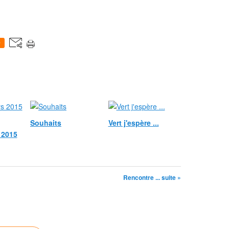
0
Souhaits
Vert j'espère ...
 2015
Rencontre ... suite »