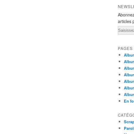
NEWSL
Abonnez
articles 
Email
PAGES
Album
Albu
Album
Albu
Album
Albu
Albu
En fo
CATÉG
Scra
Parol