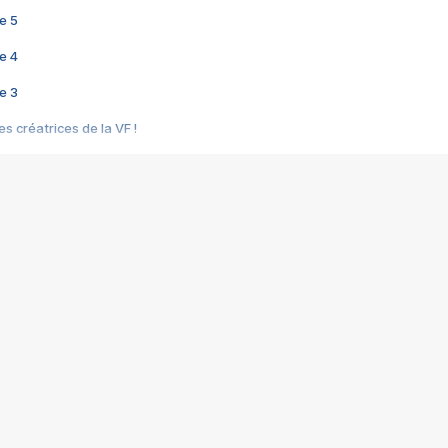
e 5
e 4
e 3
s créatrices de la VF !
e 2
e 1
e Mektoub My Love arrive enfin ! Rencontre avec Shaïn Boumedine et Sal
i : après Toni en famille
elle réalise le bouleversant Dites lui que je l'aime
ais ! Rencontre autour de Vie privée de Rebecca Zlotowski
 de Marguerite, Grave... Rencontre avec Ella Rumpf
 Les Rêveurs, un film intime sur la santé mentale