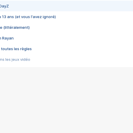
 DayZ
 a 13 ans (et vous l'avez ignoré)
e (littéralement)
im Rayan
 toutes les règles
s les jeux vidéo
us choquant de Rockstar ? - Le scandale BULLY
e plus moche de Steam
du RÊVE tourne au CAUCHEMAR
pendant 8 heures
it… à tort
umiliés par un jeu vidéo